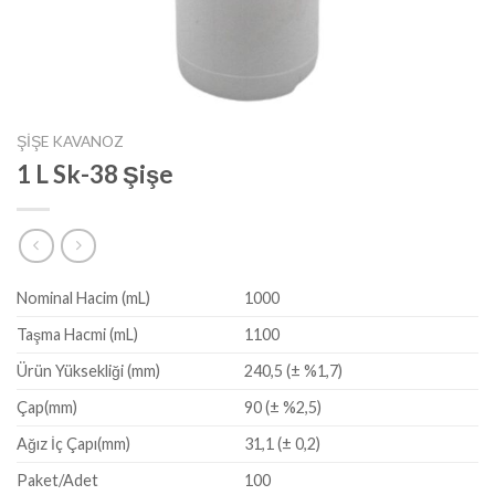
ŞIŞE KAVANOZ
1 L Sk-38 Şişe
Nominal Hacim (mL)
1000
Taşma Hacmi (mL)
1100
Ürün Yüksekliği (mm)
240,5 (± %1,7)
Çap(mm)
90 (± %2,5)
Ağız İç Çapı(mm)
31,1 (± 0,2)
Paket/Adet
100